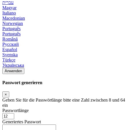
עברית
Magyar
Italiano
Macedonian
Norwegian
Português
Português
Română
Русский
Español
Svenska
Türkçe
Українська
Anwenden
Passwort generieren
×
Geben Sie für die Passwörtlänge bitte eine Zahl zwischen 8 und 64
ein
Passwortlänge
Generiertes Passwort