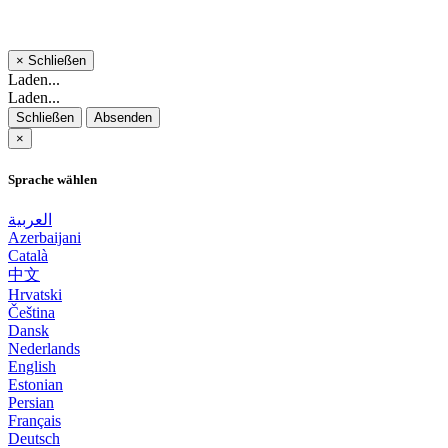
×
Schließen
Laden...
Laden...
Schließen
Absenden
×
Sprache wählen
العربية
Azerbaijani
Català
中文
Hrvatski
Čeština
Dansk
Nederlands
English
Estonian
Persian
Français
Deutsch